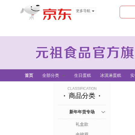
更多导航
服装城
食品
金融
首页
全部分类
生日蛋糕
冰淇淋蛋糕
实
CLASSIFICATION
商品分类
新年年货专场
礼盒款
金骏眉