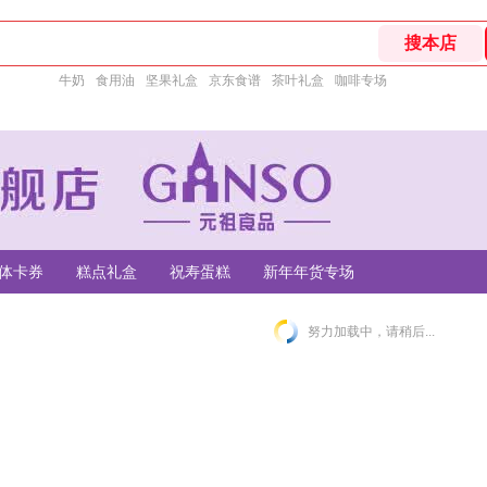
牛奶
食用油
坚果礼盒
京东食谱
茶叶礼盒
咖啡专场
体卡券
糕点礼盒
祝寿蛋糕
新年年货专场
努力加载中，请稍后...