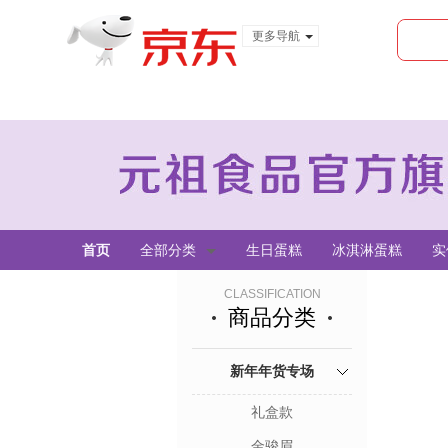
更多导航
服装城
食品
金融
首页
全部分类
生日蛋糕
冰淇淋蛋糕
实
CLASSIFICATION
商品分类
新年年货专场
礼盒款
金骏眉