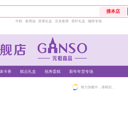
牛奶
食用油
坚果礼盒
京东食谱
茶叶礼盒
咖啡专场
体卡券
糕点礼盒
祝寿蛋糕
新年年货专场
努力加载中，请稍后...